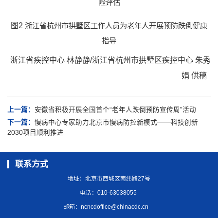
险评估
图2
浙江省杭州市拱墅区工作人员为老年人开展预防跌倒健康
指导
浙江省疾控中心 林静静/
浙江省杭州市拱墅区疾控中心 朱秀
娟 供稿
上一篇：
安徽省积极开展全国首个“老年人跌倒预防宣传周”活动
下一篇：
慢病中心专家助力北京市慢病防控新模式——科技创新
2030项目顺利推进
联系方式
地址：北京市西城区南纬路27号
电话：010-63038055
邮箱：
ncncdoffice@chinacdc.cn