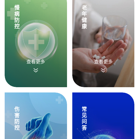
慢
老
病
年
防
健
控
康
查看更多
查看更多
伤
常
害
见
防
问
控
答