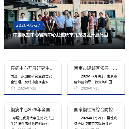
2026-05-27
中国疾控中心慢病中心赴重庆市九龙坡区开展死因监测工作技术指导和现场调研
慢病中心开展研究生入科前宿舍安全检查
南京市建邺区领导一行来访与中国疾控中心慢病中心深度交流合作
为进一步加强研究生宿舍安
2026年7月9日，南京市
全管理，及时排查宿舍安全
建邺区领导一行到访中国疾
隐患，引导同学们养成良好
控中心慢病中心，双方深度
2026-07-28
2026-07-15
的生活习惯，共同营造安
交流慢性病防控相关合作。
全、整洁、舒适的住宿环...
中国疾控中心慢病...
慢病中心2026年全国优秀大学生暑期夏令营活动成功举办
国家慢性病综合防控示范区现场指导在哈密市伊州区顺利实施
为增进优秀大学生对公共卫
2026年7月2日，慢性病
生和慢性病预防控制前沿知
综合防控示范区现场指导在