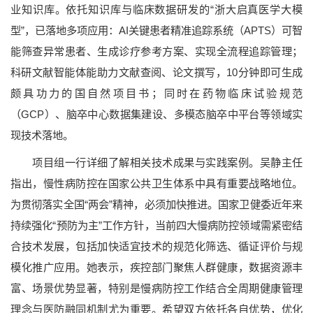
业知识库。依托知识库与临床数据研发的
“
浙大启真医学大模
型
”
，已落地多项应用：AI关键患者精准追踪系统（APTS）可智
能筛查异常患者、生成诊疗参考方案、实现全流程追踪管理；
科研文献智能体能助力文献查阅、论文撰写，
10
分钟
即可
生成
颇具功力的
国自然项目书；同时在药物临床试验规范
（
GCP
）
、脑卒中心数据集建设、多模态脑卒中平台等领域实
现技术落地。
项目组一行详细了解相关技术成果与实践案例。吴静主任
指出，慢性病防控在国家公共卫生体系中具有重要战略地位。
为贯彻落实全国“两会”精神，必须加快推进。国家卫健委近年来
持续强化“预防为主”工作方针，当前四大慢病防控领域需紧密结
合技术发展，包括加快适宜技术的规范化筛选、循证评价与规
模化推广应用。她表示，疾控部门聚焦人群健康，数据资源丰
富、场景优势显著，特别是慢病防控工作结合全周期健康管理
理念与医防融同机制尤为重要。希望双方依托各自优势，优化