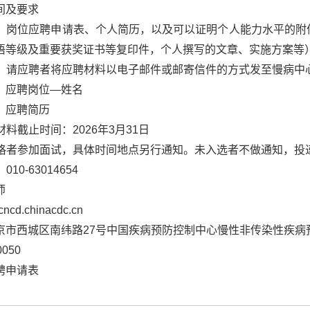
间及要求
：岗位应聘申请表、个人简历，以及可以证明个人能力水平的附
语等级及重要获奖证书等复印件，个人撰写的文章、实施方案等
：请应聘者将应聘材料以电子邮件或邮寄信件的方式发至慢病中
：应聘岗位—姓名
：应聘简历
料截止时间：2026年3月31日
格者参加面试，具体时间地点另行通知。未入选者不做通知，投
：
010-63014654
师
ncd.chinacdc.cn
京市西城区南纬路27号中国疾病预防控制中心慢性非传染性疾病
0050
聘申请表