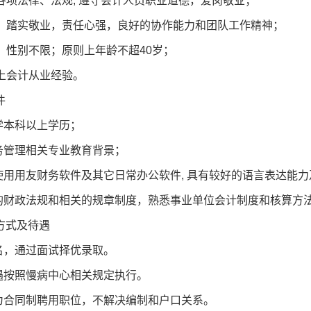
各项法律、法规, 遵守会计人员职业道德，爱岗敬业；
，踏实敬业，责任心强，良好的协作能力和团队工作精神；
，性别不限；原则上年龄不超40岁；
以上会计从业经验。
件
学本科以上学历；
务管理相关专业教育背景；
使用用友财务软件及其它日常办公软件, 具有较好的语言表达能
的财政法规和相关的规章制度，熟悉事业单位会计制度和核算方
式及待遇
，通过面试择优录取。
按照慢病中心相关规定执行。
合同制聘用职位，不解决编制和户口关系。