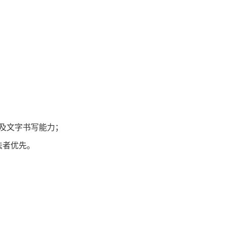
力及文字书写能力；
法者优先。