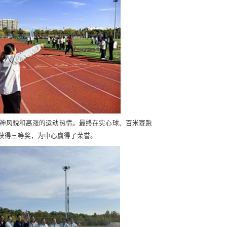
神风貌和高涨的运动热情。最终在实心球、百米赛跑
，获得三等奖，为中心赢得了荣誉。