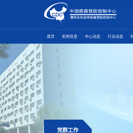
首页
机构信息
中心动态
行业动态
党群工作