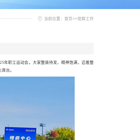
当前位置：
首页
>>
党群工作
25年职工运动会。大家整装待发、精神饱满，迈着整
主席台。