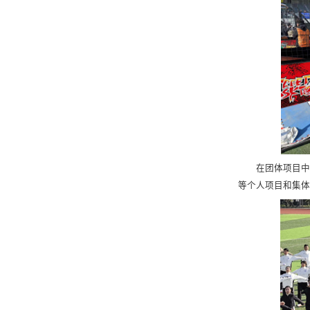
在团体项目中也
等个人项目和集体