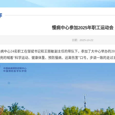
作
慢病中心参加2025年职工运动会
日期：2025-10-22
病中心24名职工在邹斌书记和王丽敏副主任的带队下，参加了大中心举办的20
亮的喊着“科学运动、健康体重、预防慢病、远离伤害”口号，步调一致的走过