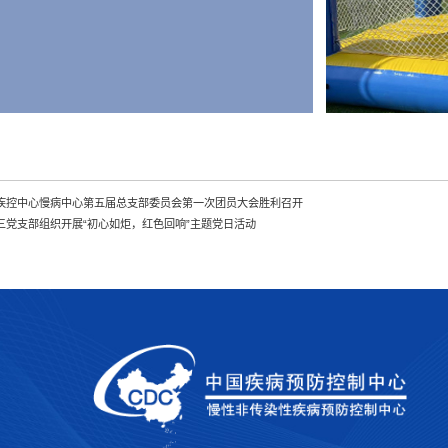
疾控中心慢病中心第五届总支部委员会第一次团员大会胜利召开
三党支部组织开展“初心如炬，红色回响”主题党日活动