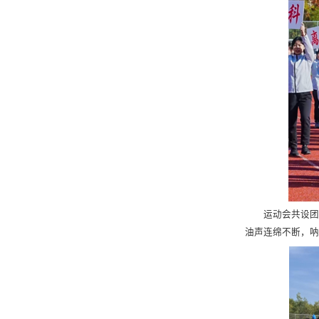
运动会共设团体
油声连绵不断，呐